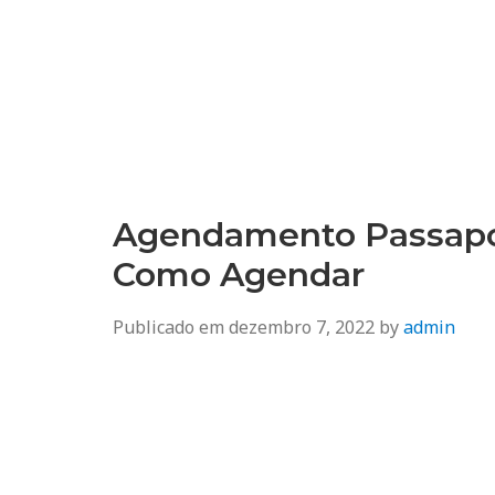
Agendamento
Inss, Seguro Desemprego, Poupatempo, Biometria e Mais
Agendamento Passapor
Como Agendar
Publicado em
dezembro 7, 2022
by
admin