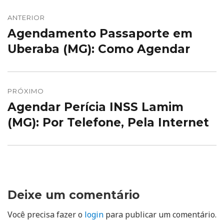
Navegação
de
ANTERIOR
Agendamento Passaporte em
Post
Post
anterior:
Uberaba (MG): Como Agendar
PRÓXIMO
Agendar Perícia INSS Lamim
Próximo
post:
(MG): Por Telefone, Pela Internet
Deixe um comentário
Você precisa fazer o
login
para publicar um comentário.