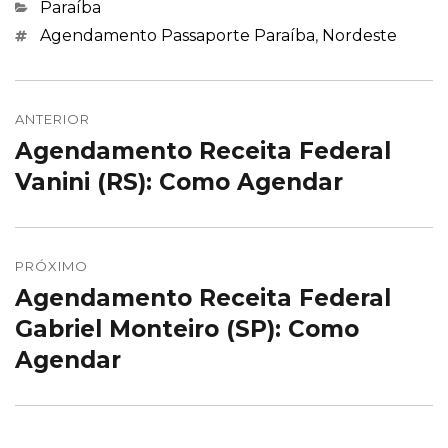
Categorias
Paraíba
Marcações
Agendamento Passaporte Paraíba
,
Nordeste
Navegação
de
ANTERIOR
Agendamento Receita Federal
Post
Post
anterior:
Vanini (RS): Como Agendar
PRÓXIMO
Agendamento Receita Federal
Próximo
post:
Gabriel Monteiro (SP): Como
Agendar