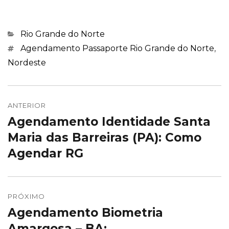
Categorias
Rio Grande do Norte
Marcações
Agendamento Passaporte Rio Grande do Norte
,
Nordeste
Navegação
de
ANTERIOR
Agendamento Identidade Santa
Post
Post
anterior:
Maria das Barreiras (PA): Como
Agendar RG
PRÓXIMO
Agendamento Biometria
Próximo
post:
Amargosa – BA: