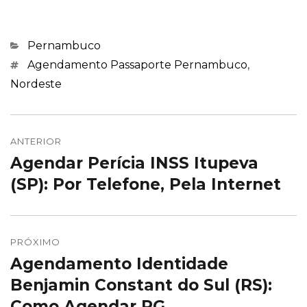
Categorias
Pernambuco
Marcações
Agendamento Passaporte Pernambuco
,
Nordeste
Navegação
de
ANTERIOR
Agendar Perícia INSS Itupeva
Post
Post
anterior:
(SP): Por Telefone, Pela Internet
PRÓXIMO
Agendamento Identidade
Próximo
post:
Benjamin Constant do Sul (RS):
Como Agendar RG