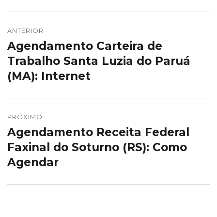
Navegação
de
ANTERIOR
Agendamento Carteira de
Post
Post
anterior:
Trabalho Santa Luzia do Paruá
(MA): Internet
PRÓXIMO
Agendamento Receita Federal
Próximo
post:
Faxinal do Soturno (RS): Como
Agendar