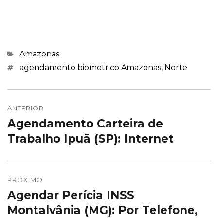
Categorias
Amazonas
Marcações
agendamento biometrico Amazonas
,
Norte
Navegação
de
ANTERIOR
Agendamento Carteira de
Post
Post
anterior:
Trabalho Ipuã (SP): Internet
PRÓXIMO
Agendar Perícia INSS
Próximo
post:
Montalvânia (MG): Por Telefone,