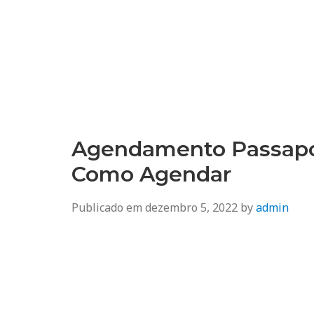
Agendamento
Inss, Seguro Desemprego, Poupatempo, Biometria e Mais
Agendamento Passapor
Como Agendar
Publicado em
dezembro 5, 2022
by
admin