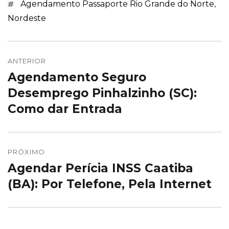
Marcações
Agendamento Passaporte Rio Grande do Norte
,
Nordeste
Navegação
de
ANTERIOR
Agendamento Seguro
Post
Post
anterior:
Desemprego Pinhalzinho (SC):
Como dar Entrada
PRÓXIMO
Agendar Perícia INSS Caatiba
Próximo
post:
(BA): Por Telefone, Pela Internet