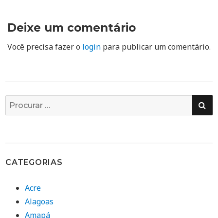
Deixe um comentário
Você precisa fazer o
login
para publicar um comentário.
PE
Busca
por:
CATEGORIAS
Acre
Alagoas
Amapá