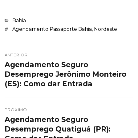
Categorias
Bahia
Marcações
Agendamento Passaporte Bahia
,
Nordeste
Navegação
de
ANTERIOR
Agendamento Seguro
Post
Post
anterior:
Desemprego Jerônimo Monteiro
(ES): Como dar Entrada
PRÓXIMO
Agendamento Seguro
Próximo
post:
Desemprego Quatiguá (PR):