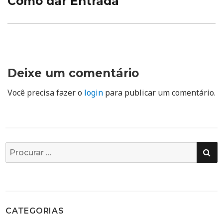
Como dar Entrada
Deixe um comentário
Você precisa fazer o
login
para publicar um comentário.
PE
Busca
por:
CATEGORIAS