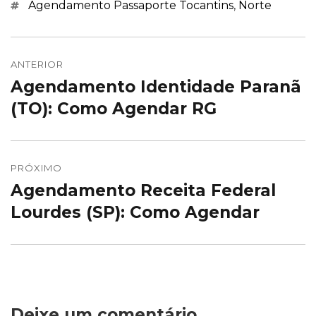
Marcações
Agendamento Passaporte Tocantins
,
Norte
Navegação
de
ANTERIOR
Agendamento Identidade Paranã
Post
Post
anterior:
(TO): Como Agendar RG
PRÓXIMO
Agendamento Receita Federal
Próximo
post:
Lourdes (SP): Como Agendar
Deixe um comentário