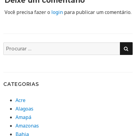
Deixe um comentário
Você precisa fazer o
login
para publicar um comentário.
PE
Busca
por:
CATEGORIAS
Acre
Alagoas
Amapá
Amazonas
Bahia