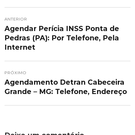
Navegação
de
ANTERIOR
Agendar Perícia INSS Ponta de
Post
Post
anterior:
Pedras (PA): Por Telefone, Pela
Internet
PRÓXIMO
Agendamento Detran Cabeceira
Próximo
post:
Grande – MG: Telefone, Endereço