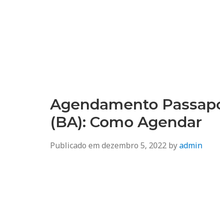
Agendamento
Inss, Seguro Desemprego, Poupatempo, Biometria e Mais
Agendamento Passapo
(BA): Como Agendar
Publicado em
dezembro 5, 2022
by
admin