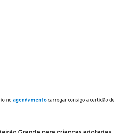
rio no
agendamento
carregar consigo a certidão de
irão Grande para crianças adotadas