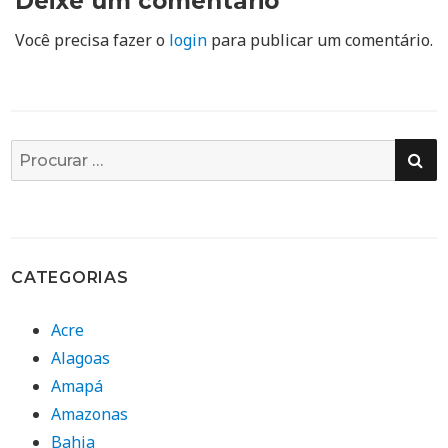
Deixe um comentário
Você precisa fazer o
login
para publicar um comentário.
PE
Busca
por:
CATEGORIAS
Acre
Alagoas
Amapá
Amazonas
Bahia