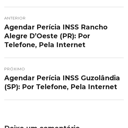
Navegação
de
ANTERIOR
Agendar Perícia INSS Rancho
Post
Post
anterior:
Alegre D’Oeste (PR): Por
Telefone, Pela Internet
PRÓXIMO
Agendar Perícia INSS Guzolândia
Próximo
post:
(SP): Por Telefone, Pela Internet