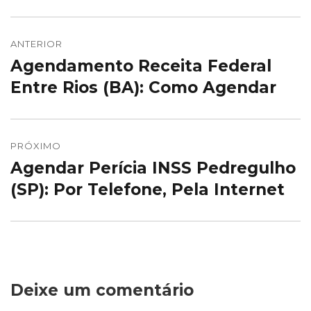
Navegação
de
ANTERIOR
Agendamento Receita Federal
Post
Post
anterior:
Entre Rios (BA): Como Agendar
PRÓXIMO
Agendar Perícia INSS Pedregulho
Próximo
post:
(SP): Por Telefone, Pela Internet
Deixe um comentário