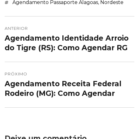
Marcações
Agendamento Passaporte Alagoas
,
Nordeste
Navegação
de
ANTERIOR
Agendamento Identidade Arroio
Post
Post
anterior:
do Tigre (RS): Como Agendar RG
PRÓXIMO
Agendamento Receita Federal
Próximo
post:
Rodeiro (MG): Como Agendar
Deixe um comentário