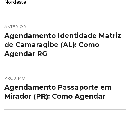
Nordeste
Navegação
de
ANTERIOR
Agendamento Identidade Matriz
Post
Post
anterior:
de Camaragibe (AL): Como
Agendar RG
PRÓXIMO
Agendamento Passaporte em
Próximo
post:
Mirador (PR): Como Agendar