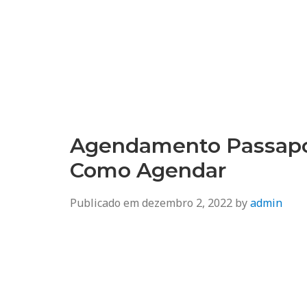
Agendamento
Inss, Seguro Desemprego, Poupatempo, Biometria e Mais
Agendamento Passapor
Como Agendar
Publicado em
dezembro 2, 2022
by
admin