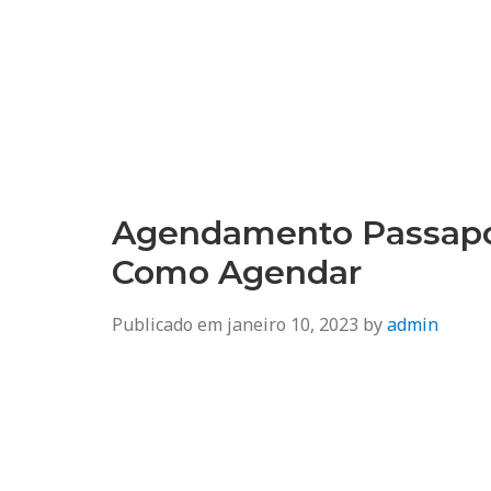
Agendamento
Inss, Seguro Desemprego, Poupatempo, Biometria e Mais
Agendamento Passapor
Como Agendar
Publicado em
janeiro 10, 2023
by
admin