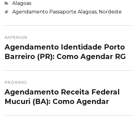
Categorias
Alagoas
Marcações
Agendamento Passaporte Alagoas
,
Nordeste
Navegação
de
ANTERIOR
Agendamento Identidade Porto
Post
Post
anterior:
Barreiro (PR): Como Agendar RG
PRÓXIMO
Agendamento Receita Federal
Próximo
post:
Mucuri (BA): Como Agendar