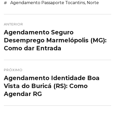
Marcações
Agendamento Passaporte Tocantins
,
Norte
Navegação
de
ANTERIOR
Agendamento Seguro
Post
Post
anterior:
Desemprego Marmelópolis (MG):
Como dar Entrada
PRÓXIMO
Agendamento Identidade Boa
Próximo
post:
Vista do Buricá (RS): Como
Agendar RG