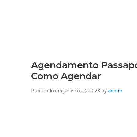
Agendamento
Inss, Seguro Desemprego, Poupatempo, Biometria e Mais
Agendamento Passapor
Como Agendar
Publicado em
janeiro 24, 2023
by
admin