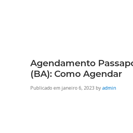
Agendamento
Inss, Seguro Desemprego, Poupatempo, Biometria e Mais
Agendamento Passapor
(BA): Como Agendar
Publicado em
janeiro 6, 2023
by
admin