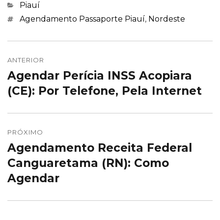
Categorias
Piauí
Marcações
Agendamento Passaporte Piauí
,
Nordeste
Navegação
de
ANTERIOR
Agendar Perícia INSS Acopiara
Post
Post
anterior:
(CE): Por Telefone, Pela Internet
PRÓXIMO
Agendamento Receita Federal
Próximo
post:
Canguaretama (RN): Como
Agendar