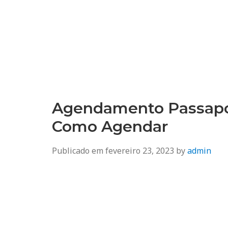
Agendamento
Inss, Seguro Desemprego, Poupatempo, Biometria e Mais
Agendamento Passapor
Como Agendar
Publicado em
fevereiro 23, 2023
by
admin