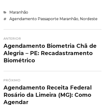
Categorias
Maranhão
Marcações
Agendamento Passaporte Maranhão
,
Nordeste
Navegação
de
ANTERIOR
Agendamento Biometria Chã de
Post
Post
anterior:
Alegria – PE: Recadastramento
Biométrico
PRÓXIMO
Agendamento Receita Federal
Próximo
post:
Rosário da Limeira (MG): Como
Agendar