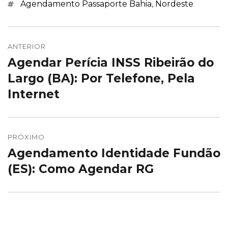
Marcações
Agendamento Passaporte Bahia
,
Nordeste
Navegação
de
ANTERIOR
Agendar Perícia INSS Ribeirão do
Post
Post
anterior:
Largo (BA): Por Telefone, Pela
Internet
PRÓXIMO
Agendamento Identidade Fundão
Próximo
post:
(ES): Como Agendar RG