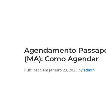
Agendamento
Inss, Seguro Desemprego, Poupatempo, Biometria e Mais
Agendamento Passapo
(MA): Como Agendar
Publicado em
janeiro 23, 2023
by
admin