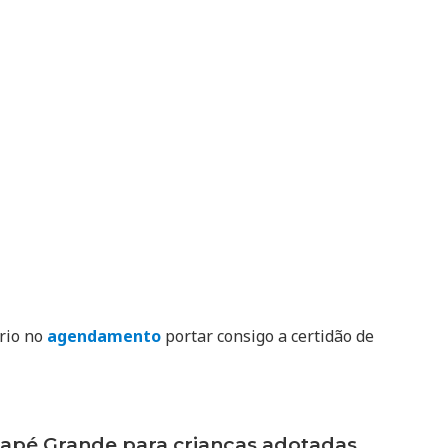
ório no
agendamento
portar consigo a certidão de
pé Grande para crianças adotadas