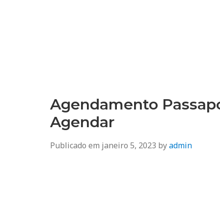
Agendamento
Inss, Seguro Desemprego, Poupatempo, Biometria e Mais
Agendamento Passapor
Agendar
Publicado em
janeiro 5, 2023
by
admin