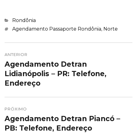
Categorias
Rondônia
Marcações
Agendamento Passaporte Rondônia
,
Norte
Navegação
de
ANTERIOR
Agendamento Detran
Post
Post
anterior:
Lidianópolis – PR: Telefone,
Endereço
PRÓXIMO
Agendamento Detran Piancó –
Próximo
post:
PB: Telefone, Endereço