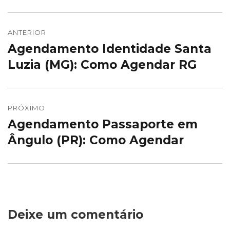
Navegação
de
ANTERIOR
Agendamento Identidade Santa
Post
Post
anterior:
Luzia (MG): Como Agendar RG
PRÓXIMO
Agendamento Passaporte em
Próximo
post:
Ângulo (PR): Como Agendar
Deixe um comentário