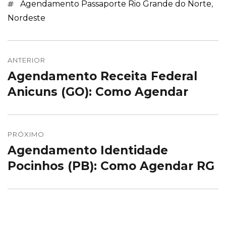
Marcações
Agendamento Passaporte Rio Grande do Norte
,
Nordeste
Navegação
de
ANTERIOR
Agendamento Receita Federal
Post
Post
anterior:
Anicuns (GO): Como Agendar
PRÓXIMO
Agendamento Identidade
Próximo
post:
Pocinhos (PB): Como Agendar RG