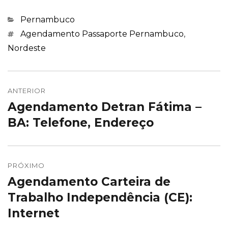
Categorias
Pernambuco
Marcações
Agendamento Passaporte Pernambuco
,
Nordeste
Navegação
de
ANTERIOR
Agendamento Detran Fátima –
Post
Post
anterior:
BA: Telefone, Endereço
PRÓXIMO
Agendamento Carteira de
Próximo
post:
Trabalho Independência (CE):
Internet