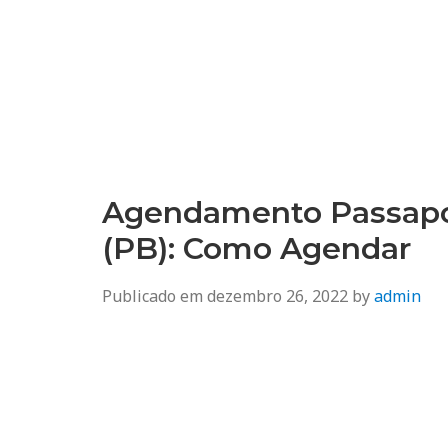
Agendamento
Inss, Seguro Desemprego, Poupatempo, Biometria e Mais
Agendamento Passap
(PB): Como Agendar
Publicado em
dezembro 26, 2022
by
admin