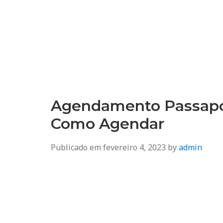
Agendamento
Inss, Seguro Desemprego, Poupatempo, Biometria e Mais
Agendamento Passapor
Como Agendar
Publicado em
fevereiro 4, 2023
by
admin