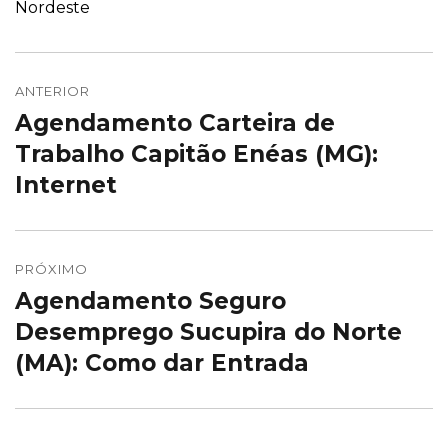
Nordeste
Navegação
de
ANTERIOR
Agendamento Carteira de
Post
Post
anterior:
Trabalho Capitão Enéas (MG):
Internet
PRÓXIMO
Agendamento Seguro
Próximo
post:
Desemprego Sucupira do Norte
(MA): Como dar Entrada