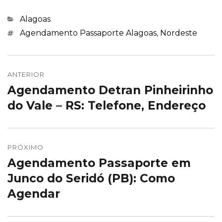
Categorias
Alagoas
Marcações
Agendamento Passaporte Alagoas
,
Nordeste
Navegação
de
ANTERIOR
Agendamento Detran Pinheirinho
Post
Post
anterior:
do Vale – RS: Telefone, Endereço
PRÓXIMO
Agendamento Passaporte em
Próximo
post:
Junco do Seridó (PB): Como
Agendar