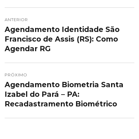
Navegação
de
ANTERIOR
Agendamento Identidade São
Post
Post
anterior:
Francisco de Assis (RS): Como
Agendar RG
PRÓXIMO
Agendamento Biometria Santa
Próximo
post:
Izabel do Pará – PA:
Recadastramento Biométrico