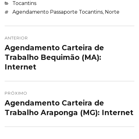
Categorias
Tocantins
Marcações
Agendamento Passaporte Tocantins
,
Norte
Navegação
de
ANTERIOR
Agendamento Carteira de
Post
Post
anterior:
Trabalho Bequimão (MA):
Internet
PRÓXIMO
Agendamento Carteira de
Próximo
post:
Trabalho Araponga (MG): Internet