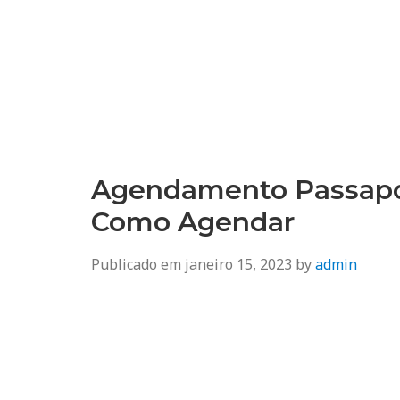
Agendamento
Inss, Seguro Desemprego, Poupatempo, Biometria e Mais
Agendamento Passapor
Como Agendar
Publicado em
janeiro 15, 2023
by
admin