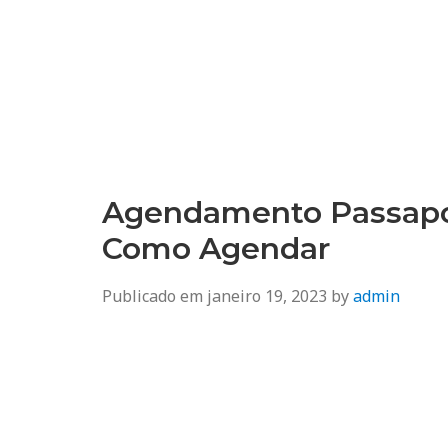
Agendamento
Inss, Seguro Desemprego, Poupatempo, Biometria e Mais
Agendamento Passapo
Como Agendar
Publicado em
janeiro 19, 2023
by
admin