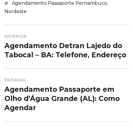
Marcações
Agendamento Passaporte Pernambuco
,
Nordeste
Navegação
de
ANTERIOR
Agendamento Detran Lajedo do
Post
Post
anterior:
Tabocal – BA: Telefone, Endereço
PRÓXIMO
Agendamento Passaporte em
Próximo
post:
Olho d’Água Grande (AL): Como
Agendar