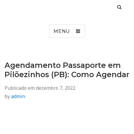
Agendamento
Inss, Seguro Desemprego, Poupatempo, Biometria e Mais
MENU
Agendamento Passaporte em
Pilõezinhos (PB): Como Agendar
Publicado em
dezembro 7, 2022
by
admin