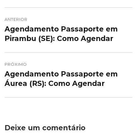
Navegação
de
ANTERIOR
Agendamento Passaporte em
Post
Post
anterior:
Pirambu (SE): Como Agendar
PRÓXIMO
Agendamento Passaporte em
Próximo
post:
Áurea (RS): Como Agendar
Deixe um comentário