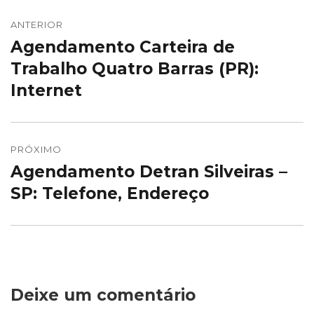
Navegação
de
ANTERIOR
Agendamento Carteira de
Post
Post
anterior:
Trabalho Quatro Barras (PR):
Internet
PRÓXIMO
Agendamento Detran Silveiras –
Próximo
post:
SP: Telefone, Endereço
Deixe um comentário