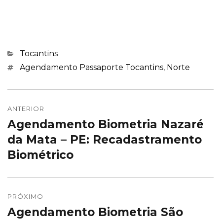
Categorias
Tocantins
Marcações
Agendamento Passaporte Tocantins
,
Norte
Navegação
de
ANTERIOR
Agendamento Biometria Nazaré
Post
Post
anterior:
da Mata – PE: Recadastramento
Biométrico
PRÓXIMO
Agendamento Biometria São
Próximo