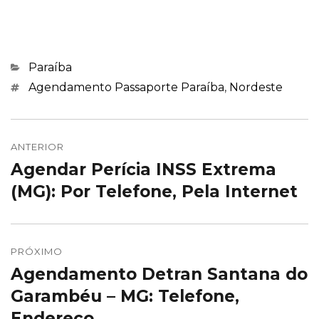
Categorias
Paraíba
Marcações
Agendamento Passaporte Paraíba
,
Nordeste
Navegação
de
ANTERIOR
Agendar Perícia INSS Extrema
Post
Post
anterior:
(MG): Por Telefone, Pela Internet
PRÓXIMO
Agendamento Detran Santana do
Próximo
post:
Garambéu – MG: Telefone,
Endereço