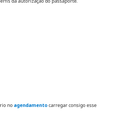
erfis da autorização do passaporte.
ório no
agendamento
carregar consigo esse