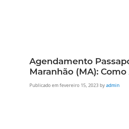
Agendamento
Inss, Seguro Desemprego, Poupatempo, Biometria e Mais
Agendamento Passapo
Maranhão (MA): Como
Publicado em
fevereiro 15, 2023
by
admin