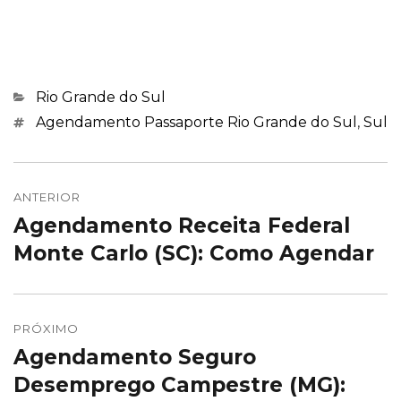
Categorias
Rio Grande do Sul
Marcações
Agendamento Passaporte Rio Grande do Sul
,
Sul
Navegação
de
ANTERIOR
Agendamento Receita Federal
Post
Post
anterior:
Monte Carlo (SC): Como Agendar
PRÓXIMO
Agendamento Seguro
Próximo
post:
Desemprego Campestre (MG):