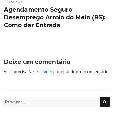
PRÓXIMO
Agendamento Seguro
Próximo
post:
Desemprego Arroio do Meio (RS):
Como dar Entrada
Deixe um comentário
Você precisa fazer o
login
para publicar um comentário.
PE
Busca
por: