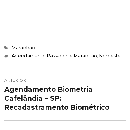
Categorias
Maranhão
Marcações
Agendamento Passaporte Maranhão
,
Nordeste
Navegação
de
ANTERIOR
Agendamento Biometria
Post
Post
anterior:
Cafelândia – SP:
Recadastramento Biométrico