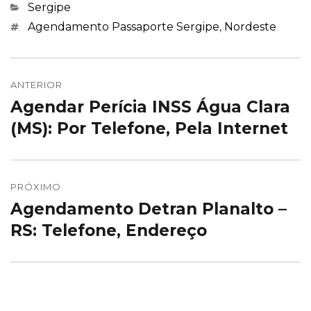
Categorias
Sergipe
Marcações
Agendamento Passaporte Sergipe
,
Nordeste
Navegação
de
ANTERIOR
Agendar Perícia INSS Água Clara
Post
Post
anterior:
(MS): Por Telefone, Pela Internet
PRÓXIMO
Agendamento Detran Planalto –
Próximo
post:
RS: Telefone, Endereço